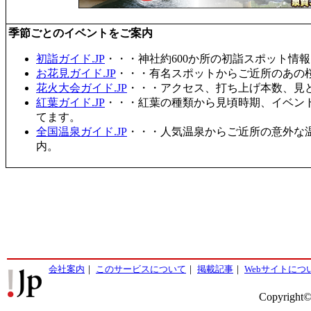
季節ごとのイベントをご案内
初詣ガイド.JP
・・・神社約600か所の初詣スポット情
お花見ガイド.JP
・・・有名スポットからご近所のあの桜
花火大会ガイド.JP
・・・アクセス、打ち上げ本数、見
紅葉ガイド.JP
・・・紅葉の種類から見頃時期、イベン
てます。
全国温泉ガイド.JP
・・・人気温泉からご近所の意外な
内。
会社案内
｜
このサービスについて
｜
掲載記事
｜
Webサイトにつ
Copyright©2