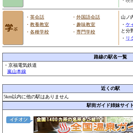
・映画
・
英会話
・
外国語会話
山ノ
・
教養教室
・
趣味教室
・
ケ
と分
・
各種学校
・
専門学校
・
リ
路線の駅名一覧
・京福電気鉄道
嵐山本線
近くの駅
5km以内に他の駅はありません
駅街ガイド姉妹サイ