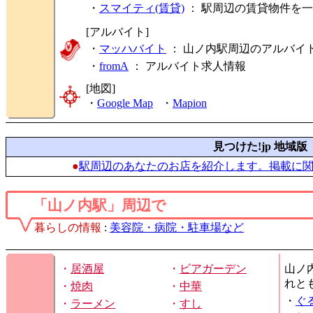
・
スマイティ(賃貸)
： 駅周辺の賃貸物件を
[アルバイト]
・
マッハバイト
： 山ノ内駅周辺のアルバイ
・
fromA
：
アルバイト求人情報
[地図]
・
Google Map
・
Mapion
見つけた!jp 地域版
●
駅周辺のあなたのお店を紹介します。掲載に
「山ノ内駅」周辺で
暮らしの情報
:
美容院・病院・駐車場など
・
居酒屋
・
ビアガーデン
山ノ
れと
・
焼肉
・
中華
・
ぐ
・
ラーメン
・
すし