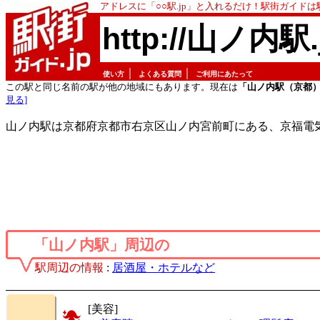
アドレスに「○○駅.jp」と入れるだけ！駅街ガイド
http://山ノ内駅.
｜
｜
使い方
よくある質問
ご利用にあたって
この駅と同じ名前の駅が他の地域にもあります。現在は
「山ノ内駅（京都
見る]
山ノ内駅は京都府京都市右京区山ノ内宮前町にある、京福電
「山ノ内駅」周辺の
駅周辺の情報
:
居酒屋・ホテルなど
[美容]