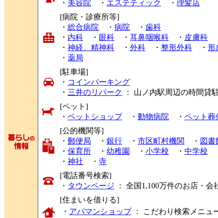
・
美容院
・
エステティック
・
理髪店
[病院・診療所等]
・
総合病院
・
病院
・
歯科
・
内科
・
眼科
・
耳鼻咽喉科
・
皮膚科
・
神経、精神科
・
外科
・
整形外科
・
形
・
薬局
[駐車場]
・
コインパーキング
・
三井のリパーク
： 山ノ内駅周辺の時間貸
[ペット]
・
ペットショップ
・
動物病院
・
ペット葬
[公的機関等]
・
郵便局
・
銀行
・
市区町村機関
・
図書
・
保育所
・
幼稚園
・
小学校
・
中学校
・
神社
・
寺
[電話番号検索]
・
タウンページ
： 全国1,100万件のお店
[住まいを借りる]
・
アパマンショップ
： こだわり検索メニュ