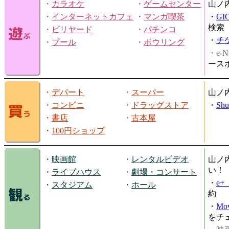
・
カラオケ
・
ゲームセンター
山ノ
・
インターネットカフェ
・
マンガ喫茶
・
GI
検索
・
ビリヤード
・
パチンコ
・
チ
・
プール
・
ボウリング
・e-N
ース
・
デパート
・
スーパー
山ノ
・
コンビニ
・
ドラッグストア
・
Shu
・
書店
・
古本屋
・
100円ショップ
・
映画館
・
レンタルビデオ
山ノ
い！
・
ライブハウス
・
劇場・コンサート
・
e
・
スタジアム
・
ホール
約
・
Mov
をチ