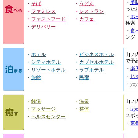
・
美
・
そば
・
うどん
った
・
ファミレス
・
レストラン
・
ホ
・
ファストフード
・
カフェ
検索
・
デリバリー
・
食
ング
・
ホテル
・
ビジネスホテル
山ノ
で予
・
シティホテル
・
カプセルホテル
・
楽
・
リゾートホテル
・
ラブホテル
・
じ
・
旅館
・
民宿
・yoy
・
銭湯
・
温泉
山ノ
・
マッサージ
・
整体
・
is
スポ
・
ヘルスセンター
・
京