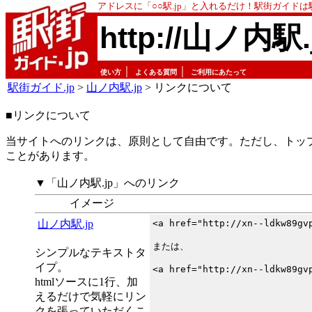
アドレスに「○○駅.jp」と入れるだけ！駅街ガイド
http://山ノ内駅.
｜
｜
使い方
よくある質問
ご利用にあたって
駅街ガイド.jp
>
山ノ内駅.jp
> リンクについて
■リンクについて
当サイトへのリンクは、原則として自由です。ただし、トッ
ことがあります。
▼「山ノ内駅.jp」へのリンク
イメージ
山ノ内駅.jp
<a href="http://xn--ldkw89g
または、
シンプルなテキストタ
イプ。
<a href="http://xn--ldkw89g
htmlソースに1行、加
えるだけで気軽にリン
クを張っていただくこ