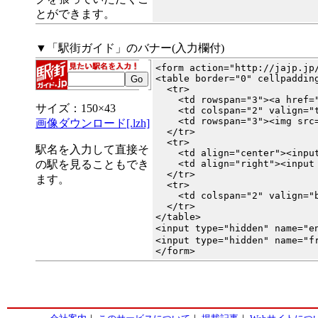
とができます。
▼「駅街ガイド」のバナー(入力欄付)
<form action="http://jajp.jp/
<table border="0" cellpaddin
  <tr>

    <td rowspan="3"><a href=
サイズ：150×43
    <td colspan="2" valign="
    <td rowspan="3"><img src=
画像ダウンロード[.lzh]
  </tr>

  <tr>

駅名を入力して直接そ
    <td align="center"><input
の駅を見ることもでき
    <td align="right"><input 
  </tr>

ます。
  <tr>

    <td colspan="2" valign="
  </tr>

</table>

<input type="hidden" name="
<input type="hidden" name="fr